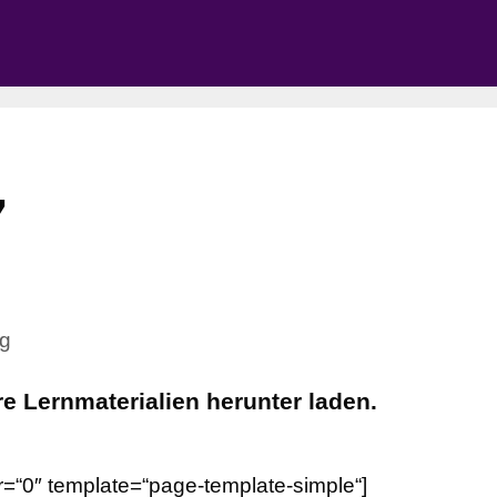
7
g
re Lernmaterialien herunter laden.
r=“0″ template=“page-template-simple“]